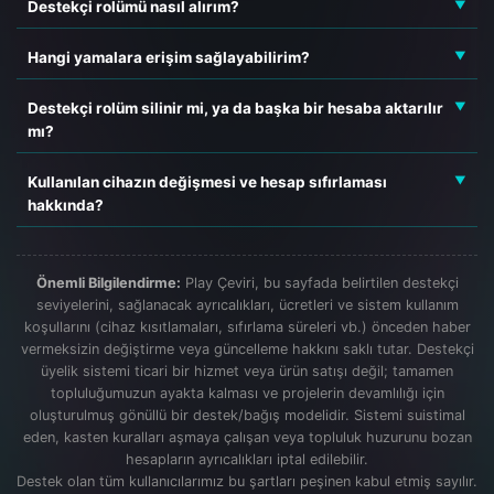
Destekçi rolümü nasıl alırım?
olduğunuzda, üyeliğiniz süresiz olarak devam eder.
Her ay ödeme yapma zorunluluğunuz yoktur. Ancak dilediğiniz
Shopier’de ödeme tamamlandıktan sonra aldığınız “Sipariş no:”
Hangi yamalara erişim sağlayabilirim?
zaman isterseniz yeniden bağış yapabilirsiniz.
numarası ile Discord sunucumuzdaki
destekçimiz∙olun
kanalındaki
Destekçi olduğunuzda, sitemizdeki mevcut “Özel Yamalar”ın
Destekçi rolüm silinir mi, ya da başka bir hesaba aktarılır
“Manuel Rol Alma Sistemi” ile rolünüzü anında alabilirsiniz.
tamamına ve gelecekteki yamalara süresiz erişim hakkı
mı?
kazanırsınız.
Rolünüzün bir süresi yoktur. Ancak Discord sunucumuzdan
Kullanılan cihazın değişmesi ve hesap sıfırlaması
kendi isteğinizle ayrılırsanız veya topluluk kurallarımıza aykırı
hakkında?
davranırsanız rolünüz son bulur.
Destekçi üye rolü farklı bir Discord kullanıcısına aktarılamaz,
Güvenlik nedeniyle, Destekçi Üye rolüne sahip bir Discord
sadece etkinleştirilen hesapta kullanılabilir.
hesabı yalnızca ilk giriş yaptığı bilgisayarda kullanılabilir; başka
Önemli Bilgilendirme:
Play Çeviri, bu sayfada belirtilen destekçi
bir bilgisayardan bu hesabınızla yama kurulamaz.
seviyelerini, sağlanacak ayrıcalıkları, ücretleri ve sistem kullanım
koşullarını (cihaz kısıtlamaları, sıfırlama süreleri vb.) önceden haber
Yeni bir bilgisayara geçmeniz durumunda, cihaz sıfırlaması
vermeksizin değiştirme veya güncelleme hakkını saklı tutar. Destekçi
için
destekçi üyelik tarihinizin üzerinden en az 3 ay (90 gün)
üyelik sistemi ticari bir hizmet veya ürün satışı değil; tamamen
geçmiş olması koşuluyla 1 defaya mahsus
cihaz sıfırlaması
topluluğumuzun ayakta kalması ve projelerin devamlılığı için
yapılarak, yeni bilgisayarınızda kullanılabilir.
oluşturulmuş gönüllü bir destek/bağış modelidir. Sistemi suistimal
eden, kasten kuralları aşmaya çalışan veya topluluk huzurunu bozan
hesapların ayrıcalıkları iptal edilebilir.
Destek olan tüm kullanıcılarımız bu şartları peşinen kabul etmiş sayılır.