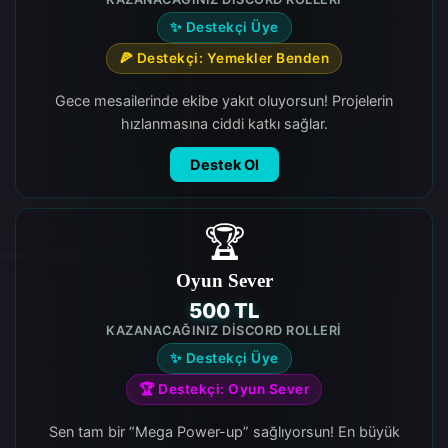
✨ Destekçi Üye
🍕 Destekçi: Yemekler Benden
Gece mesailerinde ekibe yakıt oluyorsun! Projelerin
hızlanmasına ciddi katkı sağlar.
Destek Ol
🏆
Oyun Sever
500 TL
KAZANACAĞINIZ DISCORD ROLLERI
✨ Destekçi Üye
🏆 Destekçi: Oyun Sever
Sen tam bir “Mega Power-up” sağlıyorsun! En büyük